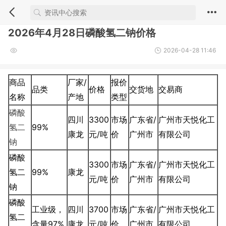
2026年4月28日磷酸氢二钠价格
2026-04-28 11:46
商品
厂家/
报价
品类
价格
交货地
交易商
名称
产地
类型
磷酸
四川
3300
市场
广东省/
广州市天悦化工
氢二
99%
康龙
元/吨
价
广州市
有限公司
钠
磷酸
3300
市场
广东省/
广州市天悦化工
氢二
99%
康龙
元/吨
价
广州市
有限公司
钠
磷酸
工业级，
四川
3700
市场
广东省/
广州市天悦化工
氢二
含量97%
康龙
元/吨
价
广州市
有限公司