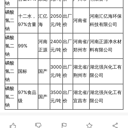
钠
磷酸
十二水，
汇亿
2050
出厂
河南汇亿海环保
氢二
河南省
97%含量
海
元/吨
价
科技有限公司
钠
磷酸
河南
2400
出厂
河南省/
河南正源净水材
氢二
99%
正源
元/吨
价
郑州市
料有限公司
钠
磷酸
3000
出厂
湖北省/
湖北强兴化工有
氢二
国标
国产
元/吨
价
荆州市
限公司
钠
磷酸
97%食品
3500
出厂
湖北省/
湖北强兴化工有
氢二
国产
级
元/吨
价
宜昌市
限公司
钠