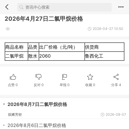
2026年4月27日二氯甲烷价格
2026-04-27 10:50
商品名称
品类
出厂价格（元/吨）
供货商
二氯甲烷
散水
2060
鲁西化工
点赞
0
反对
0
举报 0
收藏 0
分享
4
・
2026年8月7日二氯甲烷价格
烷烯芳烃
2026-08-07
・
2026年8月6日二氯甲烷价格