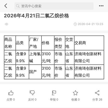
2026年4月21日二氯乙烷价格
2026-04-21 13:23
商品
厂家/
报价
交货
品类
价格
交易商
名称
产地
类型
地
二氯
含量9
上海氯
3100
市场
山东
济南琦创新材料
乙烷
9.9%
碱
元/吨
价
省
有限公司
二氯
含量9
3100
市场
山东
济南琦创新材料
国产
乙烷
9.9%
元/吨
价
省
有限公司
点赞
0
反对
0
举报 0
收藏 0
分享
26