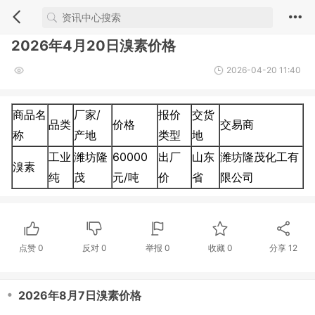
2026年4月20日溴素价格
2026-04-20 11:40
商品名
厂家/
报价
交货
品类
价格
交易商
称
产地
类型
地
工业
潍坊隆
60000
出厂
山东
潍坊隆茂化工有
溴素
纯
茂
元/吨
价
省
限公司
点赞
0
反对
0
举报 0
收藏 0
分享
12
・
2026年8月7日溴素价格