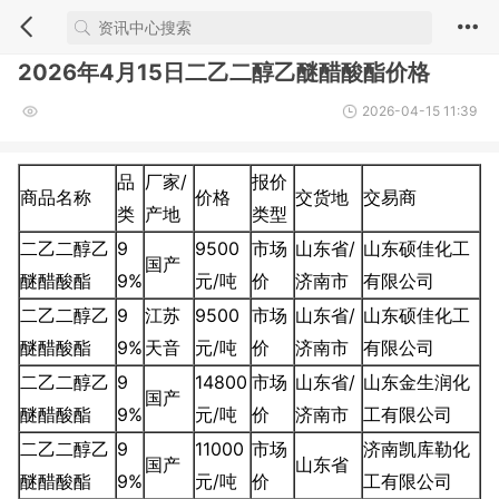
2026年4月15日二乙二醇乙醚醋酸酯价格
2026-04-15 11:39
品
厂家/
报价
商品名称
价格
交货地
交易商
类
产地
类型
二乙二醇乙
9
9500
市场
山东省/
山东硕佳化工
国产
醚醋酸酯
9%
元/吨
价
济南市
有限公司
二乙二醇乙
9
江苏
9500
市场
山东省/
山东硕佳化工
醚醋酸酯
9%
天音
元/吨
价
济南市
有限公司
二乙二醇乙
9
14800
市场
山东省/
山东金生润化
国产
醚醋酸酯
9%
元/吨
价
济南市
工有限公司
二乙二醇乙
9
11000
市场
济南凯库勒化
国产
山东省
醚醋酸酯
9%
元/吨
价
工有限公司