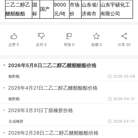
二乙二醇乙
国
9000
市场
山东省/
山东宇硕化工
国产
醚醋酸酯
标
元/吨
价
济南市
有限公司
点赞
0
反对
0
举报 0
收藏 0
分享
20
・
2026年5月8日二乙二醇乙醚醋酸酯价格
酸酐酯
2026-05-08
・
2026年4月21日二乙二醇乙醚醋酸酯价格
酸酐酯
2026-04-21
・
2026年3月31日丁腈橡胶价格
合成橡胶
2026-03-31
・
2026年2月28日二乙二醇乙醚醋酸酯价格