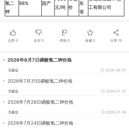
氢二
98%
国产
东
元/吨
价
工有限公司
钾
省
点赞
0
反对
0
举报 0
收藏 0
分享
15
・
2026年8月7日磷酸氢二钾价格
无极盐
2026-08-07
・
2026年7月31日磷酸氢二钾价格
无极盐
2026-07-31
・
2026年7月28日磷酸氢二钾价格
无极盐
2026-07-28
・
2026年7月24日磷酸氢二钾价格