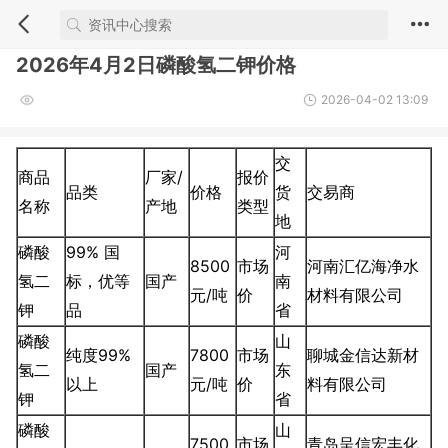
2026年4月2日磷酸氢二钾价格
2026-04-02 13:09
交
商品
厂家/
报价
品类
价格
货
交易商
名称
产地
类型
地
磷酸
99% 国
河
8500
市场
河南汇亿海净水
氢二
标，优等
国产
南
元/吨
价
材料有限公司
钾
品
省
磷酸
山
纯度99%
7800
市场
聊城金信达新材
氢二
国产
东
以上
元/吨
价
料有限公司
钾
省
磷酸
山
7500
市场
青岛呈信宏丰化