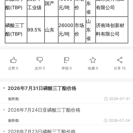
国产
东
酯(TBP)
工业级
元/吨
价
有限公司
省
山
磷酸三丁
26000
市场
济南琦创新材
99.5%
山东
东
酯(TBP)
元/吨
价
料有限公司
省
点赞
0
反对
0
举报 0
收藏 0
分享
15
・
2026年7月31日磷酸三丁酯价格
酸酐酯
2026-07-31
・
2026年7月24日亚磷酸三丁酯价格
酸酐酯
2026-07-24
・
2026年7月23日磷酸三丁酯价格