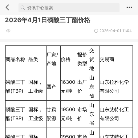
2026年4月1日磷酸三丁酯价格
2026-04-01 11:04
交
厂家/
报价
商品名称
品类
价格
货
交易商
产地
类型
地
山
磷酸三丁
国标，
16300
出厂
山东拉雅化学
国产
东
酯(TBP)
工业级
元/吨
价
有限公司
省
山
磷酸三丁
国标，
甘肃
19500
市场
山东艾特化工
东
酯(TBP)
工业级
景源
元/吨
价
有限公司
省
山
磷酸三丁
国标，
19500
市场
山东艾特化工