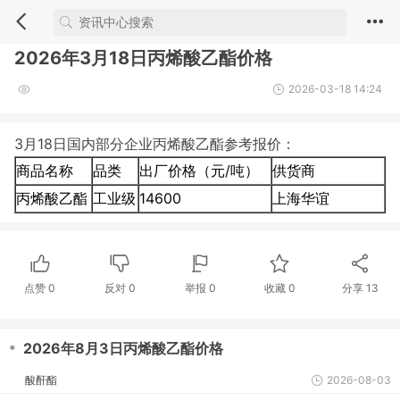
2026年3月18日丙烯酸乙酯价格
2026-03-18 14:24
3月18日国内部分企业丙烯酸乙酯参考报价：
商品名称
品类
出厂价格（元/吨）
供货商
丙烯酸乙酯
工业级
14600
上海华谊
点赞
0
反对
0
举报 0
收藏 0
分享
13
・
2026年8月3日丙烯酸乙酯价格
酸酐酯
2026-08-03