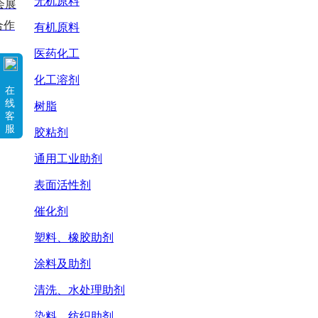
无机原料
会展
合作
有机原料
医药化工
化工溶剂
在
线
树脂
客
服
胶粘剂
通用工业助剂
表面活性剂
催化剂
塑料、橡胶助剂
涂料及助剂
清洗、水处理助剂
染料、纺织助剂