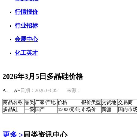
行情报价
行业招标
会展中心
化工英才
2026年3月5日多晶硅价格
A-
A+
日期：2026-03-05
来源：
商品名称
品类
厂家/产地
价格
报价类型
交货地
交易商
多晶硅
一级
国产
45000元/吨
市场价
新疆
国内市
更多 >
同类资讯中心