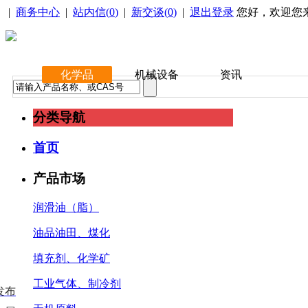
|
商务中心
|
站内信(
0
)
|
新交谈(
0
)
|
退出登录
您好，欢迎您
化学品
机械设备
资讯
分类导航
首页
产品市场
润滑油（脂）
油品油田、煤化
填充剂、化学矿
工业气体、制冷剂
发布