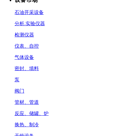
石油开采设备
分析.实验仪器
检测仪器
仪表、自控
气体设备
密封、填料
泵
阀门
管材、管道
反应、储罐、炉
换热、制冷
干燥设备