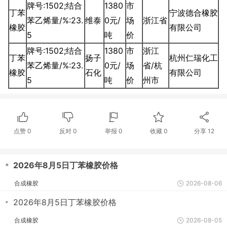
牌号:1502;结合
1380
市
丁苯
宁波德合橡胶
苯乙烯量/%:23.
维泰
0元/
场
浙江省
橡胶
有限公司
5
吨
价
牌号:1502;结合
1380
市
浙江
丁苯
扬子
杭州仁瑞化工
苯乙烯量/%:23.
0元/
场
省/杭
橡胶
石化
有限公司
5
吨
价
州市
点赞
0
反对
0
举报 0
收藏 0
分享
12
・
2026年8月5日丁苯橡胶价格
合成橡胶
2026-08-06
・
2026年8月5日丁苯橡胶价格
合成橡胶
2026-08-05