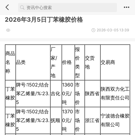
2026年3月5日丁苯橡胶价格
2026-03-05 13:39
厂
报
商品
家/
价
交货
名
品类
价格
交易商
产
类
地
称
地
型
牌号:1502;结合
1360
市
丁苯
陕西双力化工
苯乙烯量/%:23.
吉化
0元/
场
陕西省
橡胶
有限责任公司
5
吨
价
牌号:1502;结合
1370
市
丁苯
宁波德合橡胶
苯乙烯量/%:23.
抚顺
0元/
场
浙江省
橡胶
有限公司
5
吨
价