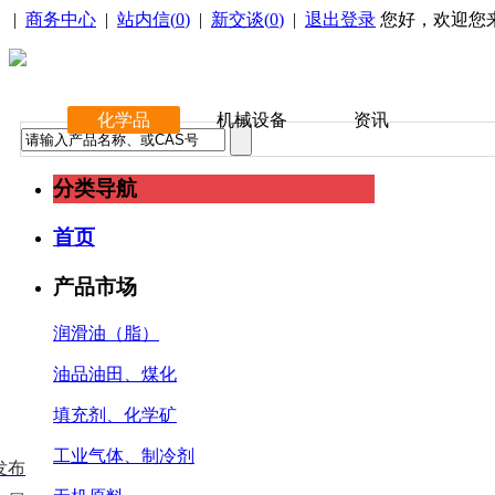
|
商务中心
|
站内信(
0
)
|
新交谈(
0
)
|
退出登录
您好，欢迎您
化学品
机械设备
资讯
分类导航
首页
产品市场
润滑油（脂）
油品油田、煤化
填充剂、化学矿
工业气体、制冷剂
发布