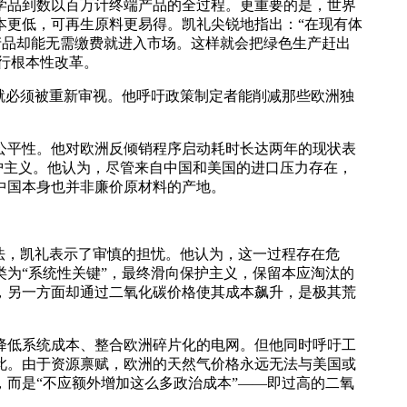
学品到数以百万计终端产品的全过程。更重要的是，世界
本更低，可再生原料更易得。凯礼尖锐地指出：“在现有体
产品却能无需缴费就进入市场。这样就会把绿色生产赶出
进行根本性改革。
就必须被重新审视。他呼吁政策制定者能削减那些欧洲独
公平性。他对欧洲反倾销程序启动耗时长达两年的现状表
保护主义。他认为，尽管来自中国和美国的进口压力存在，
中国本身也并非廉价原材料的产地。
法，凯礼表示了审慎的担忧。他认为，这一过程存在危
为“系统性关键”，最终滑向保护主义，保留本应淘汰的
，另一方面却通过二氧化碳价格使其成本飙升，是极其荒
降低系统成本、整合欧洲碎片化的电网。但他同时呼吁工
此。由于资源禀赋，欧洲的天然气价格永远无法与美国或
而是“不应额外增加这么多政治成本”——即过高的二氧