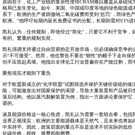
原因在于，化工产业链的复杂性使得CBAM难以覆盖从基础化
格局已发生变化。如今，美国、中国或印度等地的绿色能源成
系下，欧洲的生产者因缴纳二氧化碳费而受到‘惩罚’，而绿色
欧洲。”他呼吁短期内延长免费证书的分配，长期则需对ETS
凯礼认为，任何规制，即使经过“简化”，只要它不利于竞争，
有的、繁重的规制负荷。
凯礼强调支持通过自由贸易协定开放市场，但必须确保竞争的
示“不可接受”。然而，他也警告不要在“韧性”的幌子下走向
但不应筑起高墙。他指出全球化工行业普遍存在产能过剩，而
聚焦现实才能卸下重负
对于欧盟新成立的“化学联盟”试图筛选并保护关键价值链的做
险，可能激发出对国家保护的渴望，导致大量装置和产品被归类
落后结构。他以蒸汽裂解装置为例，指出一方面谈论要保护它
谬的。
谈及能源价格这一核心焦虑，凯礼认为需要一套组合拳，包括
业界正视现实：欧洲的主要能源载体是天然气，且未来也将如
中东持平。因此，政策层面的重点不应是追求不切实际的低价，
化碳价格、税收、规费和电网费。