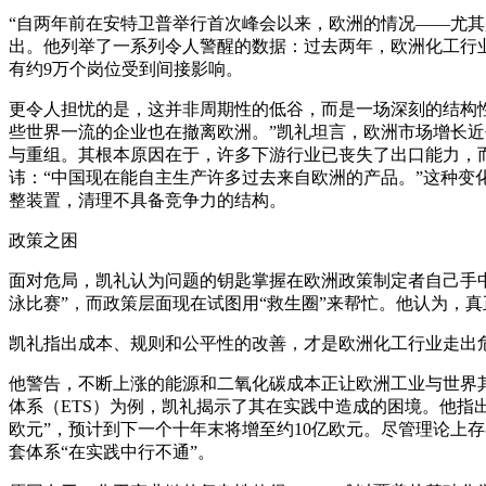
“自两年前在安特卫普举行首次峰会以来，欧洲的情况——尤其
出。他列举了一系列令人警醒的数据：过去两年，欧洲化工行业
有约9万个岗位受到间接影响。
更令人担忧的是，这并非周期性的低谷，而是一场深刻的结构
些世界一流的企业也在撤离欧洲。”凯礼坦言，欧洲市场增长
与重组。其根本原因在于，许多下游行业已丧失了出口能力，
讳：“中国现在能自主生产许多过去来自欧洲的产品。”这种变
整装置，清理不具备竞争力的结构。
政策之困
面对危局，凯礼认为问题的钥匙掌握在欧洲政策制定者自己手
泳比赛”，而政策层面现在试图用“救生圈”来帮忙。他认为，真
凯礼指出成本、规则和公平性的改善，才是欧洲化工行业走出
他警告，不断上涨的能源和二氧化碳成本正让欧洲工业与世界
体系（ETS）为例，凯礼揭示了其在实践中造成的困境。他指
欧元”，预计到下一个十年末将增至约10亿欧元。尽管理论上
套体系“在实践中行不通”。