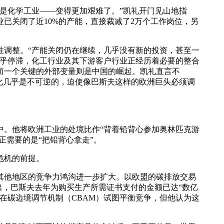
是化学工业——变得更加艰难了。”凯礼开门见山地指
已关闭了近10%的产能，直接裁减了2万个工作岗位，另
性调整。“产能关闭仍在继续，几乎没有新的投资，甚至一
近乎停滞，化工行业及其下游客户行业正经历着必要的整合
而一个关键的外部变量则是中国的崛起。凯礼直言不
化几乎是不可逆的，迫使像巴斯夫这样的欧洲巨头必须调
中。他将欧洲工业的处境比作“背着铅背心参加奥林匹克游
正需要的是“把铅背心拿走”。
危机的前提。
其他地区的竞争力鸿沟进一步扩大。以欧盟的碳排放交易
出，巴斯夫去年为购买生产所需证书支付的金额已达“数亿
存在碳边境调节机制（CBAM）试图平衡竞争，但他认为这