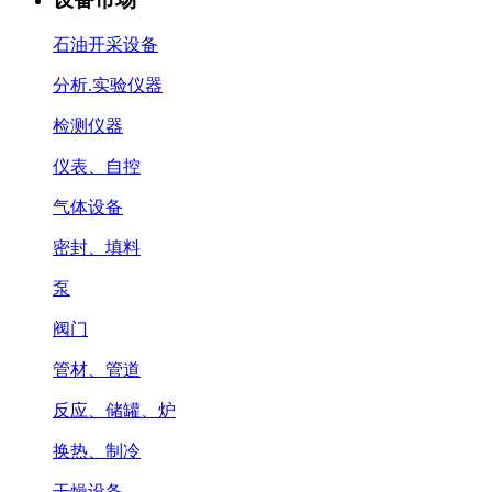
石油开采设备
分析.实验仪器
检测仪器
仪表、自控
气体设备
密封、填料
泵
阀门
管材、管道
反应、储罐、炉
换热、制冷
干燥设备