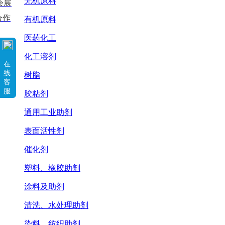
无机原料
会展
合作
有机原料
医药化工
化工溶剂
在
线
树脂
客
服
胶粘剂
通用工业助剂
表面活性剂
催化剂
塑料、橡胶助剂
涂料及助剂
清洗、水处理助剂
染料、纺织助剂