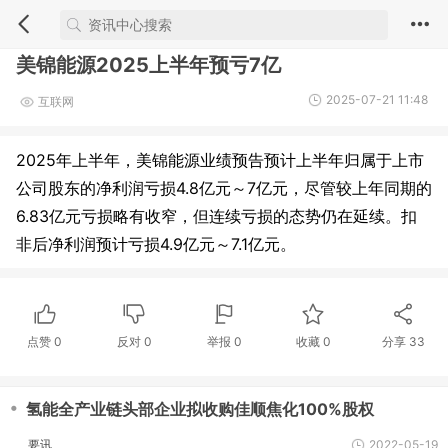
美锦能源2025上半年预亏7亿
2025-07-21 11:48
互联网
2025年上半年，美锦能源业绩预告预计上半年归属于上市
公司股东的净利润亏损4.8亿元～7亿元，尽管较上年同期的
6.83亿元亏损略有收窄，但连续亏损的态势仍在延续。扣
非后净利润预计亏损4.9亿元～7.1亿元。
点赞
0
反对
0
举报 0
收藏 0
分享
33
・
氢能全产业链头部企业拟收购佳顺焦化100%股权
要讯
2022-05-19