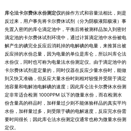
库仑法卡尔费休水份测定仪
的操作方式和容量法相比，则是
反过来，用户事先将卡尔费休试剂（分为阴极液阳极液）事
先置入密闭的库仑滴定池中，平衡后将被测样品加入到密封
滴定池的卡尔费休试剂环境中，通过计算滴定池中水份被电
解产生的碘完全反应后消耗掉的电解碘的电量，来推算出被
反应掉的水份总量，因为电量的单位是库仑，所以叫库仑法
水份仪，同时也可称为电量法水份测定仪。由于滴定池中的
卡尔费休试剂是定量的，同时仪器在反应少量水份时，能做
到又快又准确，但反应大量水份时则相对较慢并受限于滴定
池容量和电解池电解碘的速度；因此库仑法卡尔费休水份测
定非常适合检测 1000PPM 以下的微量水份，而在检测水
份含量高的样品时，加样量过少则不能体验样品的真实平均
水份，加样量过多，则受限于碘的电解速度，反应完水份需
要时间很长；因此库仑法水份测定仪通常也称为微量水份测
定仪。