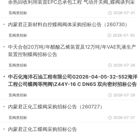
余热回收利用装置EPC总承包工程 气动开关阀_蝶阀谈判采
购公告
泵阀类招标
2026-07-31
・
内蒙君正新材料自控蝶阀阀体采购招标公告（260730）
泵阀类招标
2026-07-30
・
中天合创20万吨/年醋酸乙烯装置及12万吨/年VAE乳液生产
装置控制蝶阀招标公告
泵阀类招标
2026-07-29
・
中石化海洋石油工程有限公司G2026-04-05-32-552海洋
工程公司蝶阀等闸阀\Z44Y-16 C DN65 双向密封招标公告
[第2次变更]
泵阀类招标
2026-07-29
・
内蒙君正化工蝶阀采购招标公告（260727）
泵阀类招标
2026-07-27
・
内蒙君正化工蝶阀采购招标公告