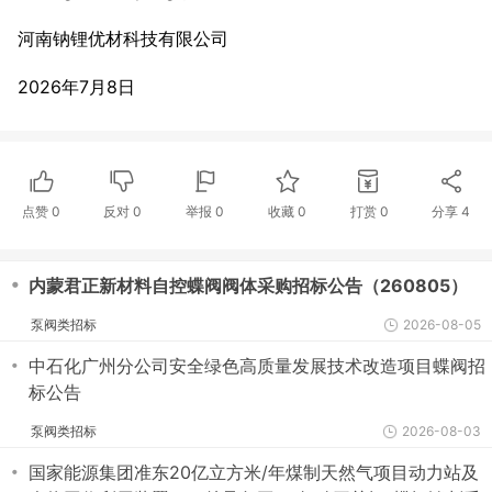
河南钠锂优材科技有限公司
2026年7月8日
点赞
0
反对
0
举报 0
收藏 0
打赏
0
分享
4
・
内蒙君正新材料自控蝶阀阀体采购招标公告（260805）
泵阀类招标
2026-08-05
・
中石化广州分公司安全绿色高质量发展技术改造项目蝶阀招
标公告
泵阀类招标
2026-08-03
・
国家能源集团准东20亿立方米/年煤制天然气项目动力站及