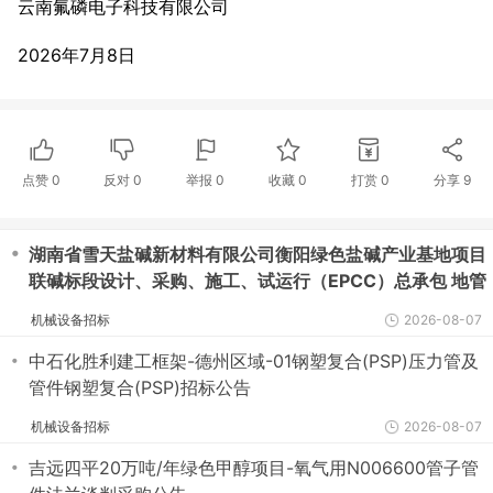
云南氟磷电子科技有限公司
2026年7月8日
点赞
0
反对
0
举报 0
收藏 0
打赏
0
分享
9
・
湖南省雪天盐碱新材料有限公司衡阳绿色盐碱产业基地项目
联碱标段设计、采购、施工、试运行（EPCC）总承包 地管
管件谈判采购公告
机械设备招标
2026-08-07
・
中石化胜利建工框架-德州区域-01钢塑复合(PSP)压力管及
管件钢塑复合(PSP)招标公告
机械设备招标
2026-08-07
・
吉远四平20万吨/年绿色甲醇项目-氧气用N006600管子管