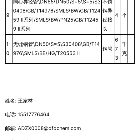
同心异径管\DN65\DN50\S=5\S=5\S3
不锈
0408\GB/T14976\SMLS\BW\GB/T124
钢异
9
4
个
59 II系列\SMLS\BW\PN25\GB/T1245
径接
9 II系列
头
6
1
无缝钢管\DN50\S=5\S30408\GB/T14
千
钢管
7
0
976\SMLS\BE\HG/T20553 II
克
3
姓名: 王家林
电话: 15517776464
邮箱: ADZX0008@dfdchem.com