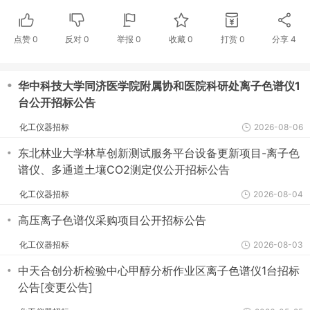
点赞
0
反对
0
举报 0
收藏 0
打赏
0
分享
4
・
华中科技大学同济医学院附属协和医院科研处离子色谱仪1
台公开招标公告
化工仪器招标
2026-08-06
・
东北林业大学林草创新测试服务平台设备更新项目-离子色
谱仪、多通道土壤CO2测定仪公开招标公告
化工仪器招标
2026-08-04
・
高压离子色谱仪采购项目公开招标公告
化工仪器招标
2026-08-03
・
中天合创分析检验中心甲醇分析作业区离子色谱仪1台招标
公告[变更公告]