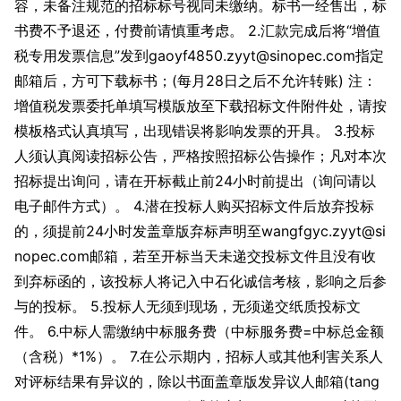
容，未备注规范的招标标号视同未缴纳。标书一经售出，标
书费不予退还，付费前请慎重考虑。 2.汇款完成后将“增值
税专用发票信息”发到gaoyf4850.zyyt@sinopec.com指定
邮箱后，方可下载标书；(每月28日之后不允许转账) 注：
增值税发票委托单填写模版放至下载招标文件附件处，请按
模板格式认真填写，出现错误将影响发票的开具。 3.投标
人须认真阅读招标公告，严格按照招标公告操作；凡对本次
招标提出询问，请在开标截止前24小时前提出（询问请以
电子邮件方式）。 4.潜在投标人购买招标文件后放弃投标
的，须提前24小时发盖章版弃标声明至wangfgyc.zyyt@si
nopec.com邮箱，若至开标当天未递交投标文件且没有收
到弃标函的，该投标人将记入中石化诚信考核，影响之后参
与的投标。 5.投标人无须到现场，无须递交纸质投标文
件。 6.中标人需缴纳中标服务费（中标服务费=中标总金额
（含税）*1%）。 7.在公示期内，招标人或其他利害关系人
对评标结果有异议的，除以书面盖章版发异议人邮箱(tang