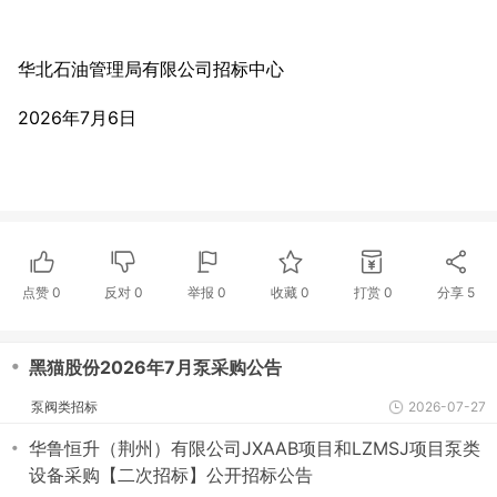
华北石油管理局有限公司招标中心
2026年7月6日
点赞
0
反对
0
举报 0
收藏 0
打赏
0
分享
5
・
黑猫股份2026年7月泵采购公告
泵阀类招标
2026-07-27
・
华鲁恒升（荆州）有限公司JXAAB项目和LZMSJ项目泵类
设备采购【二次招标】公开招标公告