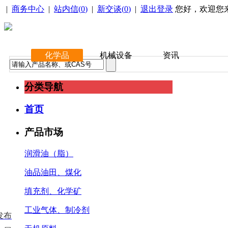
|
商务中心
|
站内信(
0
)
|
新交谈(
0
)
|
退出登录
您好，欢迎您
化学品
机械设备
资讯
分类导航
首页
产品市场
润滑油（脂）
油品油田、煤化
填充剂、化学矿
工业气体、制冷剂
发布