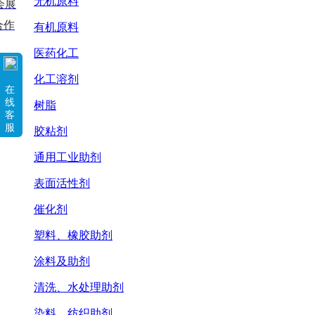
无机原料
会展
合作
有机原料
医药化工
化工溶剂
在
线
树脂
客
服
胶粘剂
通用工业助剂
表面活性剂
催化剂
塑料、橡胶助剂
涂料及助剂
清洗、水处理助剂
染料、纺织助剂