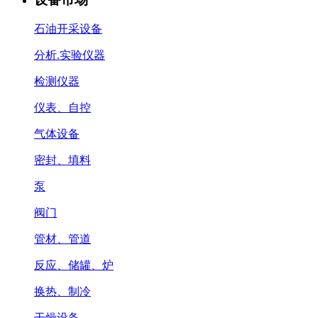
石油开采设备
分析.实验仪器
检测仪器
仪表、自控
气体设备
密封、填料
泵
阀门
管材、管道
反应、储罐、炉
换热、制冷
干燥设备