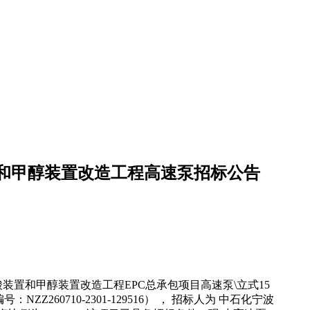
和甲醇装置改造工程高速泵招标公告
装置和甲醇装置改造工程EPC总承包项目高速泵\立式15
标编号：NZZ260710-2301-129516） ， 招标人为 中石化宁波