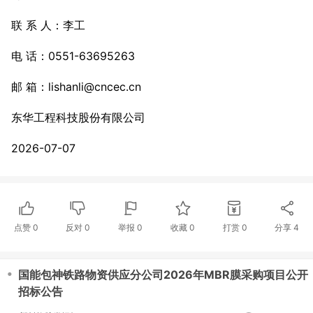
联 系 人：李工
电 话：0551-63695263
邮 箱：lishanli@cncec.cn
东华工程科技股份有限公司
2026-07-07
点赞
0
反对
0
举报 0
收藏 0
打赏
0
分享
4
・
国能包神铁路物资供应分公司2026年MBR膜采购项目公开
招标公告