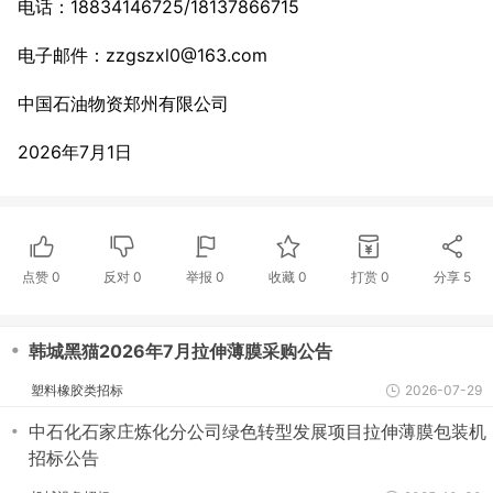
电话：18834146725/18137866715
电子邮件：zzgszxl0@163.com
中国石油物资郑州有限公司
2026年7月1日
点赞
0
反对
0
举报 0
收藏 0
打赏
0
分享
5
・
韩城黑猫2026年7月拉伸薄膜采购公告
塑料橡胶类招标
2026-07-29
・
中石化石家庄炼化分公司绿色转型发展项目拉伸薄膜包装机
招标公告