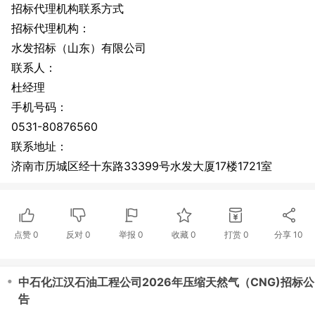
招标代理机构联系方式
招标代理机构：
水发招标（山东）有限公司
联系人：
杜经理
手机号码：
0531-80876560
联系地址：
济南市历城区经十东路33399号水发大厦17楼1721室
点赞
0
反对
0
举报 0
收藏 0
打赏
0
分享
10
・
中石化江汉石油工程公司2026年压缩天然气（CNG)招标公
告