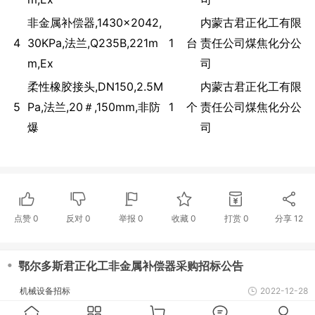
非金属补偿器,1430×2042,
内蒙古君正化工有限
4
30KPa,法兰,Q235B,221m
1
台
责任公司煤焦化分公
m,Ex
司
柔性橡胶接头,DN150,2.5M
内蒙古君正化工有限
5
Pa,法兰,20＃,150mm,非防
1
个
责任公司煤焦化分公
爆
司
点赞
0
反对
0
举报 0
收藏 0
打赏
0
分享
12
・
鄂尔多斯君正化工非金属补偿器采购招标公告
机械设备招标
2022-12-28