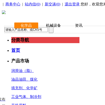
|
商务中心
|
站内信(
0
)
|
新交谈(
0
)
|
退出登录
您好，欢迎您
化学品
机械设备
资讯
分类导航
首页
产品市场
润滑油（脂）
油品油田、煤化
填充剂、化学矿
工业气体、制冷剂
发布