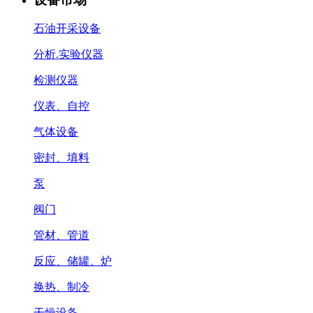
石油开采设备
分析.实验仪器
检测仪器
仪表、自控
气体设备
密封、填料
泵
阀门
管材、管道
反应、储罐、炉
换热、制冷
干燥设备