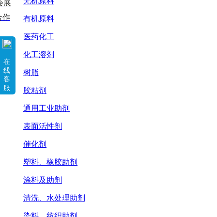
无机原料
会展
合作
有机原料
医药化工
化工溶剂
在
线
树脂
客
服
胶粘剂
通用工业助剂
表面活性剂
催化剂
塑料、橡胶助剂
涂料及助剂
清洗、水处理助剂
染料、纺织助剂