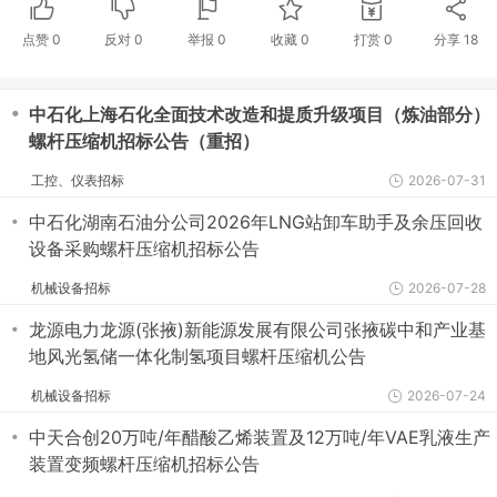
点赞
0
反对
0
举报 0
收藏 0
打赏
0
分享
18
・
中石化上海石化全面技术改造和提质升级项目（炼油部分）
螺杆压缩机招标公告（重招）
工控、仪表招标
2026-07-31
・
中石化湖南石油分公司2026年LNG站卸车助手及余压回收
设备采购螺杆压缩机招标公告
机械设备招标
2026-07-28
・
龙源电力龙源(张掖)新能源发展有限公司张掖碳中和产业基
地风光氢储一体化制氢项目螺杆压缩机公告
机械设备招标
2026-07-24
・
中天合创20万吨/年醋酸乙烯装置及12万吨/年VAE乳液生产
装置变频螺杆压缩机招标公告