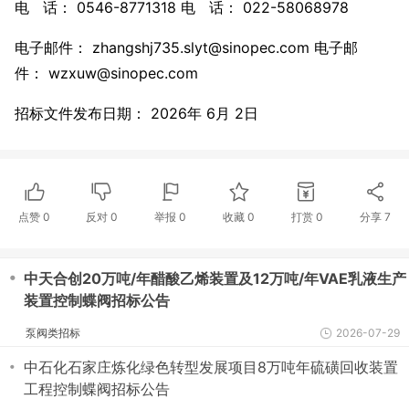
电 话： 0546-8771318 电 话： 022-58068978
电子邮件： zhangshj735.slyt@sinopec.com 电子邮
件： wzxuw@sinopec.com
招标文件发布日期： 2026年 6月 2日
点赞
0
反对
0
举报 0
收藏 0
打赏
0
分享
7
・
中天合创20万吨/年醋酸乙烯装置及12万吨/年VAE乳液生产
装置控制蝶阀招标公告
泵阀类招标
2026-07-29
・
中石化石家庄炼化绿色转型发展项目8万吨年硫磺回收装置
工程控制蝶阀招标公告