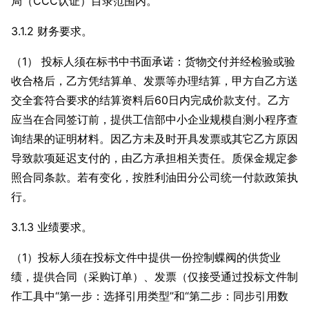
局（CCC认证）目录范围内。
3.1.2 财务要求。
（1） 投标人须在标书中书面承诺：货物交付并经检验或验
收合格后，乙方凭结算单、发票等办理结算，甲方自乙方送
交全套符合要求的结算资料后60日内完成价款支付。乙方
应当在合同签订前，提供工信部中小企业规模自测小程序查
询结果的证明材料。因乙方未及时开具发票或其它乙方原因
导致款项延迟支付的，由乙方承担相关责任。质保金规定参
照合同条款。若有变化，按胜利油田分公司统一付款政策执
行。
3.1.3 业绩要求。
（1）投标人须在投标文件中提供一份控制蝶阀的供货业
绩，提供合同（采购订单）、发票（仅接受通过投标文件制
作工具中“第一步：选择引用类型”和“第二步：同步引用数