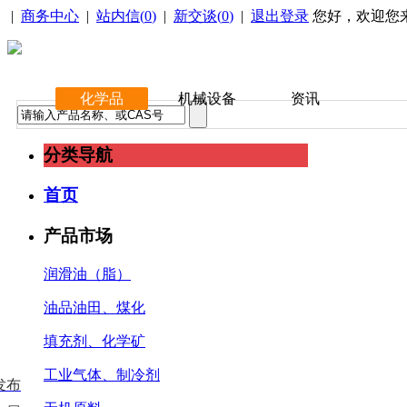
|
商务中心
|
站内信(
0
)
|
新交谈(
0
)
|
退出登录
您好，欢迎您
化学品
机械设备
资讯
分类导航
首页
产品市场
润滑油（脂）
油品油田、煤化
填充剂、化学矿
工业气体、制冷剂
发布