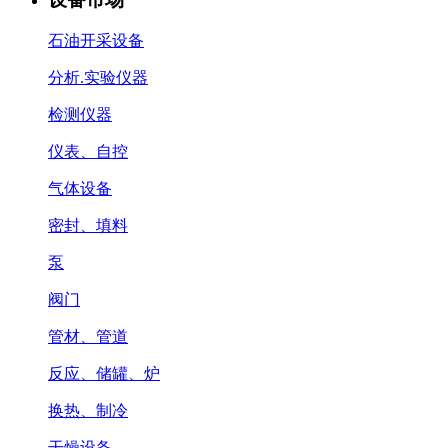
石油开采设备
分析.实验仪器
检测仪器
仪表、自控
气体设备
密封、填料
泵
阀门
管材、管道
反应、储罐、炉
换热、制冷
干燥设备