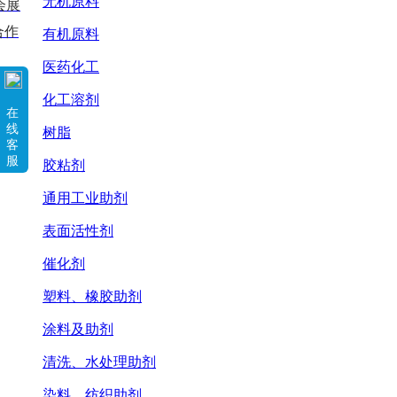
无机原料
会展
合作
有机原料
医药化工
化工溶剂
在
线
树脂
客
服
胶粘剂
通用工业助剂
表面活性剂
催化剂
塑料、橡胶助剂
涂料及助剂
清洗、水处理助剂
染料、纺织助剂