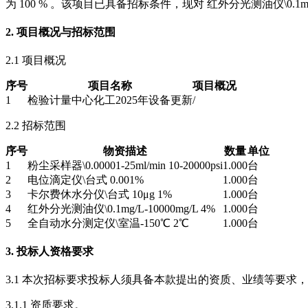
为 100 % 。该项目已具备招标条件，现对 红外分光测油仪\0.1mg/
2. 项目概况与招标范围
2.1 项目概况
序号
项目名称
项目概况
1
检验计量中心化工2025年设备更新
/
2.2 招标范围
序号
物资描述
数量
单位
1
粉尘采样器\0.00001-25ml/min 10-20000psi
1.000
台
2
电位滴定仪\台式 0.001%
1.000
台
3
卡尔费休水分仪\台式 10μg 1%
1.000
台
4
红外分光测油仪\0.1mg/L-10000mg/L 4%
1.000
台
5
全自动水分测定仪\室温-150℃ 2℃
1.000
台
3. 投标人资格要求
3.1 本次招标要求投标人须具备本款提出的资质、业绩等要求
3.1.1 资质要求。