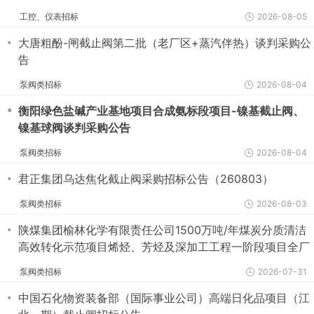
工控、仪表招标
2026-08-05
・
大唐粗酚-闸截止阀第二批（老厂区+蒸汽伴热）谈判采购公
告
泵阀类招标
2026-08-04
・
衡阳绿色盐碱产业基地项目合成氨标段项目-镍基截止阀、
镍基球阀谈判采购公告
泵阀类招标
2026-08-04
・
君正集团乌达焦化截止阀采购招标公告（260803）
泵阀类招标
2026-08-03
・
陕煤集团榆林化学有限责任公司1500万吨/年煤炭分质清洁
高效转化示范项目烯烃、芳烃及深加工工程一阶段项目全厂
外管（一标段）EPC工程总承包 氧用截止阀谈判采购公告
泵阀类招标
2026-07-31
・
中国石化物资装备部（国际事业公司）高端日化品项目（江