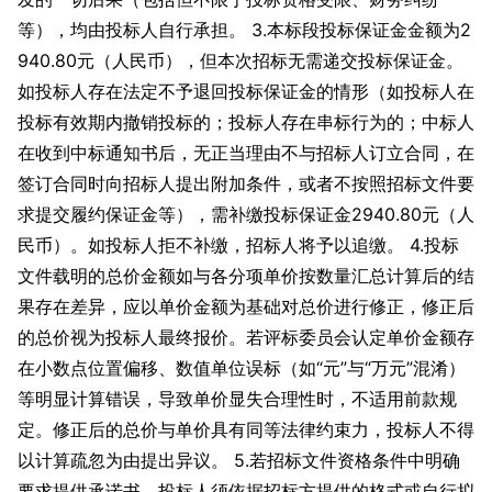
等），均由投标人自行承担。 3.本标段投标保证金金额为2
940.80元（人民币），但本次招标无需递交投标保证金。
如投标人存在法定不予退回投标保证金的情形（如投标人在
投标有效期内撤销投标的；投标人存在串标行为的；中标人
在收到中标通知书后，无正当理由不与招标人订立合同，在
签订合同时向招标人提出附加条件，或者不按照招标文件要
求提交履约保证金等），需补缴投标保证金2940.80元（人
民币）。如投标人拒不补缴，招标人将予以追缴。 4.投标
文件载明的总价金额如与各分项单价按数量汇总计算后的结
果存在差异，应以单价金额为基础对总价进行修正，修正后
的总价视为投标人最终报价。若评标委员会认定单价金额存
在小数点位置偏移、数值单位误标（如“元”与“万元”混淆）
等明显计算错误，导致单价显失合理性时，不适用前款规
定。修正后的总价与单价具有同等法律约束力，投标人不得
以计算疏忽为由提出异议。 5.若招标文件资格条件中明确
要求提供承诺书，投标人须依据招标方提供的格式或自行拟