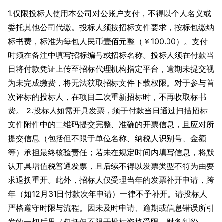
1.仅限投标人使用本公司对公账户支付，不得以个人名义或
委托其他公司代缴。投标人须按招标文件要求，按标包缴纳
标书费，标准为每包人民币壹佰元整（￥100.00）。支付
时须在备注中填写招标编号或招标名称。投标人须在付款当
日将付款凭证上传至招标代理机构指定平台，逾期未提交视
为未完成缴费，将无法获取招标文件下载权限。对于参与首
次评标的投标人，在项目二次重新招标时，不再收取标书
费。 2.投标人如需开具发票，须于付款当日通过扫描招标
文件附件中的二维码提交完整、准确的开票信息，且应对所
提交信息（包括但不限于单位名称、纳税人识别号、金额
等）承担最终核验责任；若未在规定时间内填写信息，将默
认开具增值税普通发票，且后续不得以发票类型不符为由要
求退换重开。此外，招标人仅受理当年的发票补开申请，跨
年（如12月31日付款次年申请）一律不予补开。请投标人
严格遵守时限与流程。因未及时申请、逾期或信息错误所引
发的一切后果（包括但不限于投标资格受限、财务纠纷