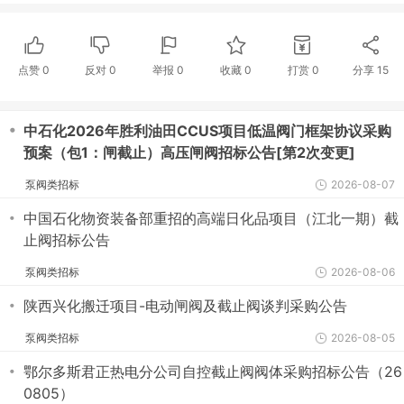
点赞
0
反对
0
举报 0
收藏 0
打赏
0
分享
15
・
中石化2026年胜利油田CCUS项目低温阀门框架协议采购
预案（包1：闸截止）高压闸阀招标公告[第2次变更]
泵阀类招标
2026-08-07
・
中国石化物资装备部重招的高端日化品项目（江北一期）截
止阀招标公告
泵阀类招标
2026-08-06
・
陕西兴化搬迁项目-电动闸阀及截止阀谈判采购公告
泵阀类招标
2026-08-05
・
鄂尔多斯君正热电分公司自控截止阀阀体采购招标公告（26
0805）