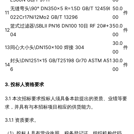
无缝弯头\90° DN350×5 R=1.5D GB/T 12459Ⅰ
50.0
11
件
022Cr17Ni12Mo2 GB/T 13296
00
篮式过滤器\SBLⅡ PN16 DN100 10目 RF 20#+3
50.0
12
件
04
00
30.0
13
同心大小头\DN150×100 焊接 304
件
00
封头\DN1251×15 GB/T25198 Gr70 ASTM A51
30.0
14
件
6
00
3. 投标人资格要求
3.1 本次招标要求投标人须具备本款提出的资质、业绩等要
求，并具有与本招标项目相应的供货能力。
3.1.1 资质要求。
（1）投标人具有营业执照、税务登记证、组织机构代码