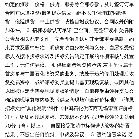
约定的资质、价格、供货、服务等全部条款，及时签订订单
合同并保障物资/服务稳定供应，绝不以任何理由拒绝供
货、拖延供货、中止供货，或擅自增设协议、合同以外的附
加条件。 3. 招标条款认可承诺 已全面、完整研读本次招标
公告及相关配套文件，完全理解并认可其全部重要条款、约
束要求及履约标准，明确知晓自身权利与义务。自愿接受招
标人依据本投标承诺及招标公告约定开展的各项审核与处置
工作，无任何异议。 4. 供应商考察资格承诺 若本单位属于
首次参与中国石化物资采购业务、或处于违约停用处理后恢
复交易资格、或经评标委员会提出需要现场复核、或因其他
原因被认定为需要现场复核的情形，自愿接受由评标委员会
确定的现场复核内容及《供应商现场审查评价标准》（详见
招标文件“其他说明”附件《中国石化供应商现场审查评价标
准》）组织的现场复核。若复核不合格（即考察评分未达到
70分（含）以上），自愿接受取消中标候选人资格的处置
结果，不提出任何抗辩、申诉及异议。 5. 违约追责承诺 若