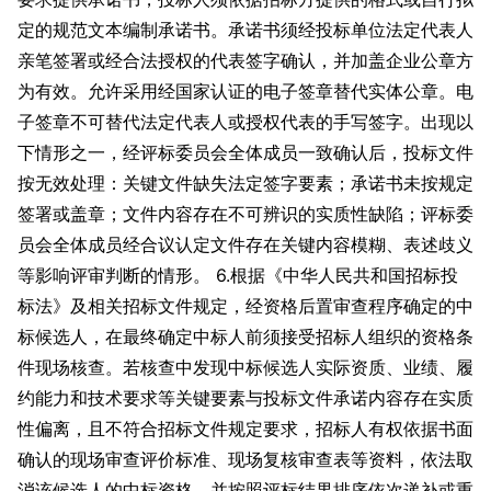
定的规范文本编制承诺书。承诺书须经投标单位法定代表人
亲笔签署或经合法授权的代表签字确认，并加盖企业公章方
为有效。允许采用经国家认证的电子签章替代实体公章。电
子签章不可替代法定代表人或授权代表的手写签字。出现以
下情形之一，经评标委员会全体成员一致确认后，投标文件
按无效处理：关键文件缺失法定签字要素；承诺书未按规定
签署或盖章；文件内容存在不可辨识的实质性缺陷；评标委
员会全体成员经合议认定文件存在关键内容模糊、表述歧义
等影响评审判断的情形。 6.根据《中华人民共和国招标投
标法》及相关招标文件规定，经资格后置审查程序确定的中
标候选人，在最终确定中标人前须接受招标人组织的资格条
件现场核查。若核查中发现中标候选人实际资质、业绩、履
约能力和技术要求等关键要素与投标文件承诺内容存在实质
性偏离，且不符合招标文件规定要求，招标人有权依据书面
确认的现场审查评价标准、现场复核审查表等资料，依法取
消该候选人的中标资格，并按照评标结果排序依次递补或重