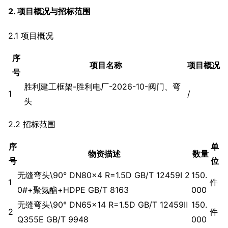
2. 项目概况与招标范围
2.1 项目概况
序
项目名称
项目概况
号
胜利建工框架-胜利电厂-2026-10-阀门、弯
1
/
头
2.2 招标范围
序
单
物资描述
数量
号
位
无缝弯头\90° DN80×4 R=1.5D GB/T 12459Ⅰ 2
150.
1
件
0#+聚氨酯+HDPE GB/T 8163
000
无缝弯头\90° DN65×14 R=1.5D GB/T 12459Ⅱ
150.
2
件
Q355E GB/T 9948
000