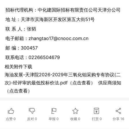
招标代理机构：中化建国际招标有限责任公司天津分公司
地 址：天津市滨海新区开发区第五大街51号
联 系 人：张韬
电子邮箱：zhangtao17@cnooc.com.cn
邮 编：300457
联系电话：02266504679
相关附件下载
海油发展-天津院2026-2029年三氧化钼采购专有协议(二
次)-经评审的最低投标价法.pdf（点击查看）
供应商须知
（点击查看）
点赞
0
反对
0
举报 0
收藏 0
打赏
0
分享
16