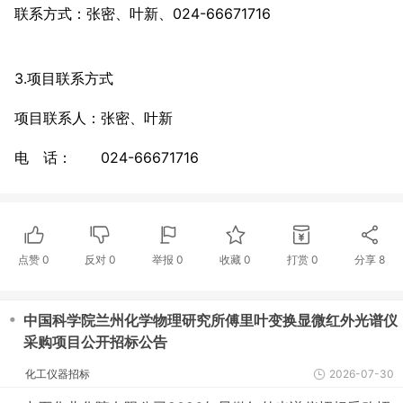
联系方式：张密、叶新、024-66671716
3.项目联系方式
项目联系人：张密、叶新
电 话： 024-66671716
点赞
0
反对
0
举报 0
收藏 0
打赏
0
分享
8
・
中国科学院兰州化学物理研究所傅里叶变换显微红外光谱仪
采购项目公开招标公告
化工仪器招标
2026-07-30