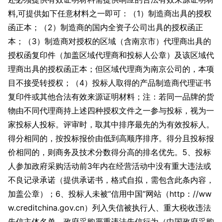
料,可提供如下任意材料之一即可：（1）制造商出具的授权
函正本；（2）制造商的国内全资子公司出具的授权函正
本；（3）制造商对授权的区域（含南京市）代理商出具的
授权函复印件（加盖区域代理商和投标人公章）及该区域代
理商出具的授权函正本；但区域代理商为南京公司的，本项
目不接受转授权；（4）投标人取得的产品制造商代理证书
复印件或其他合法有效来源证明材料；注：若同一品牌的货
物由不同代理商持上述四种授权文件之一参与投标，视为一
家投标人投标。评审时，取其中排序最先的为有效投标人。
得分相同的，按投标报价由低到高顺序排序。得分且投标报
价相同的，则商务及技术分数得分高的排名优先。5、投标
人参加政府采购活动前3年内在经营活动中没有重大违法或
不良记录承诺（提供承诺书，格式自拟，需包含此条内容，
加盖公章）；6、投标人未被“信用中国”网站（http：//ww
w.creditchina.gov.cn）列入失信被执行人、重大税收违法
失信主体名单、政府采购严重违法失信行为（中国政府采购