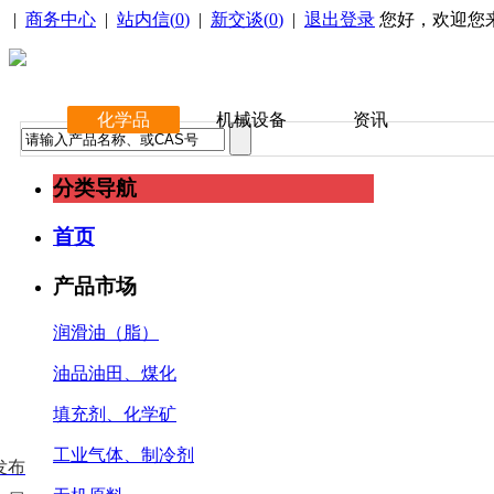
|
商务中心
|
站内信(
0
)
|
新交谈(
0
)
|
退出登录
您好，欢迎您
化学品
机械设备
资讯
分类导航
首页
产品市场
润滑油（脂）
油品油田、煤化
填充剂、化学矿
工业气体、制冷剂
发布