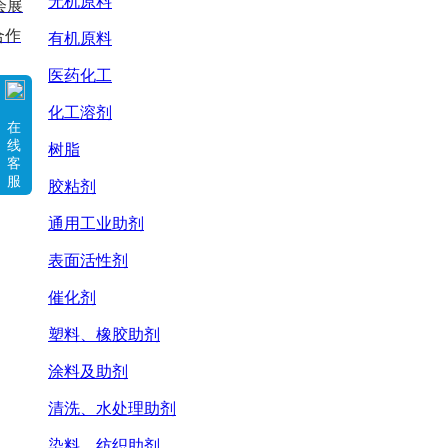
无机原料
会展
合作
有机原料
医药化工
化工溶剂
在
线
树脂
客
服
胶粘剂
通用工业助剂
表面活性剂
催化剂
塑料、橡胶助剂
涂料及助剂
清洗、水处理助剂
染料、纺织助剂