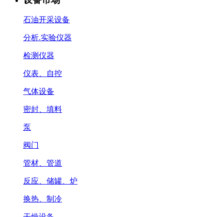
石油开采设备
分析.实验仪器
检测仪器
仪表、自控
气体设备
密封、填料
泵
阀门
管材、管道
反应、储罐、炉
换热、制冷
干燥设备