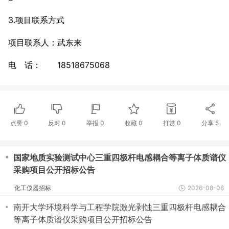
3.项目联系方式
项目联系人：武东来
电 话： 18518675068
点赞
0
反对
0
举报 0
收藏 0
打赏
0
分享
5
・
国家地质实验测试中心三重四极杆电感耦合等离子体质谱仪
采购项目公开招标公告
化工仪器招标
2026-08-06
・
南开大学环境科学与工程学院激光剥蚀三重四极杆电感耦合
等离子体质谱仪采购项目公开招标公告