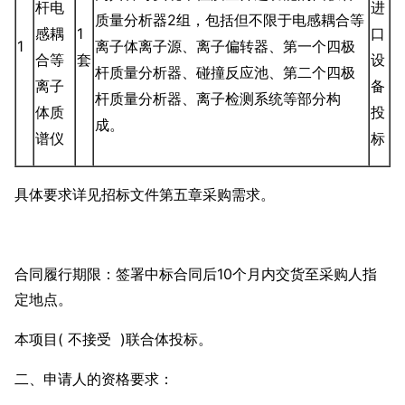
杆电
进
质量分析器2组，包括但不限于电感耦合等
感耦
1
口
1
离子体离子源、离子偏转器、第一个四极
合等
套
设
杆质量分析器、碰撞反应池、第二个四极
离子
备
杆质量分析器、离子检测系统等部分构
体质
投
成。
谱仪
标
具体要求详见招标文件第五章采购需求。
合同履行期限：签署中标合同后10个月内交货至采购人指
定地点。
本项目( 不接受 )联合体投标。
二、申请人的资格要求：