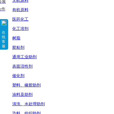
无机原料
会展
合作
有机原料
医药化工
化工溶剂
在
线
树脂
客
服
胶粘剂
通用工业助剂
表面活性剂
催化剂
塑料、橡胶助剂
涂料及助剂
清洗、水处理助剂
染料、纺织助剂