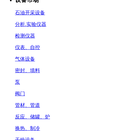
石油开采设备
分析.实验仪器
检测仪器
仪表、自控
气体设备
密封、填料
泵
阀门
管材、管道
反应、储罐、炉
换热、制冷
干燥设备