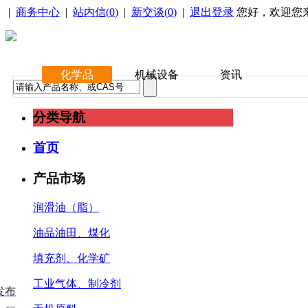
|
商务中心
|
站内信(
0
)
|
新交谈(
0
)
|
退出登录
您好，欢迎您
化学品
机械设备
资讯
分类导航
首页
产品市场
润滑油（脂）
油品油田、煤化
填充剂、化学矿
工业气体、制冷剂
发布