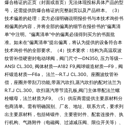
爆合格证的正页（封面或首页）无法体现投标具体产品的型
号，还需提供防爆合格证的完整副页以及产品样本。（3）
技术偏差的处理：卖方必须明确说明报价书与本技术询价书
相偏离的内容，并将全部的偏离的细节在报价书的“偏离清
单”中注明。“偏离清单”中的偏离必须得到买方的书面批
准。如未在“偏离清单”提出偏离，将认为提供的设备符合本
技术询价书的全部要求。（4）技术要求：结构为高温双波
纹管补偿硬密封电动球阀，阀门尺寸—DN350, 压力等级--
ANSI CL.300, 阀体材质—A182 F9,阀球锻造材质—F9，阀
杆锻造材质—F6a， 法兰--R.T.J CL.300。座圈波纹管补
偿，座圈并带刮刀功能,带蒸汽吹扫,蒸汽吹扫的配对法兰为
R.T.J CL.300。吹扫蒸汽带节流孔板,阀门主体带配法兰螺
栓螺母，法兰材质为F9。（5）供应商需提供主要原材料分
包商清单。需有明确国别、厂名、地址、联系方式，要求列
出主要原材料，包括铸锻件、主要密封件、配套连接件、执
行机构、气路附件（电磁阀、过滤减压阀、限位开关等）、