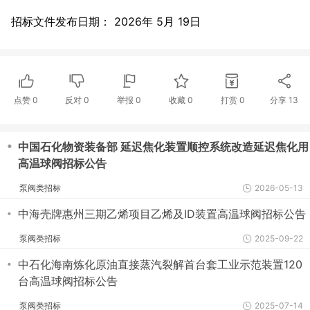
招标文件发布日期： 2026年 5月 19日
点赞
0
反对
0
举报 0
收藏 0
打赏
0
分享
13
・
中国石化物资装备部 延迟焦化装置顺控系统改造延迟焦化用
高温球阀招标公告
泵阀类招标
2026-05-13
・
中海壳牌惠州三期乙烯项目乙烯及ID装置高温球阀招标公告
泵阀类招标
2025-09-22
・
中石化海南炼化原油直接蒸汽裂解首台套工业示范装置120
台高温球阀招标公告
泵阀类招标
2025-07-14