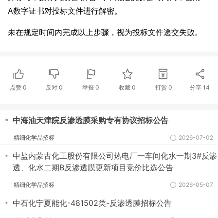
A数字证书对投标文件进行解密。
未在规定时间内完成以上步骤，视为投标文件递交失败。
点赞
0
反对
0
举报 0
收藏 0
打赏
0
分享
14
・
中海油天津院反渗透膜采购专有协议招标公告
精细化学品招标
2026-07-02
・
中盐内蒙古化工股份有限公司热电厂一车间化水一期3#反渗
透、化水二期B反渗透膜更新项目竞价比选公告
精细化学品招标
2026-05-07
・
中石化宁夏能化-481502类-反渗透膜招标公告