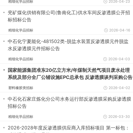
精细化学品招标
2026-04-23
・
兖矿煤化供销有限公司(鲁南化工)供水车间反渗透膜公开招
标招标公告
精细化学品招标
2026-04-16
・
中石化宁夏能化-481502类-脱盐水装置反渗透膜元件脱盐
水反渗透膜元件招标公告
精细化学品招标
2026-04-03
・
国家能源集团准东20亿立方米/年煤制天然气项目废水处理
系统及部分全厂公辅设施EPC总承包 反渗透膜谈判采购公告
塑料橡胶类招标
2026-04-02
・
中石化石家庄炼化分公司水务运行部反渗透膜采购反渗透膜
招标公告
精细化学品招标
2026-03-30
・
2026-2028年度反渗透膜供应商入库招标项目 第一标包：