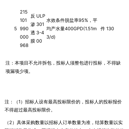
215
反
ULP
101
水效条件脱盐率95%，平
渗
301
5
990
均产水量400GPD(1.51m
件
130
透
3-4
000
3/d)
膜
00
968
注：本项目不允许拆包，投标人须整包进行投标，不得缺
项漏项少项。
注：（1）招标人设有最高投标限价的，投标人的投标报价
不得超过最高投标限价。
（2）具体采购数量以招标人订单数量为准，结算数量以实