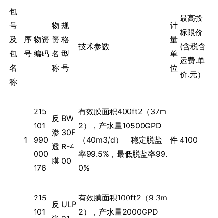
包
最高投
号
物
规
计
标限价
及
序
物资
资
格
量
技术参数
(含税含
包
号
编码
名
型
单
运费.单
名
称
号
位
价.元）
称
215
有效膜面积400ft2（37m
反
BW
101
2），产水量10500GPD
渗
30F
1
990
（40m3/d），稳定脱盐
件
4100
透
R-4
000
率99.5%，最低脱盐率99.
膜
00
176
0%
215
有效膜面积100ft2（9.3m
反
ULP
101
2），产水量2000GPD