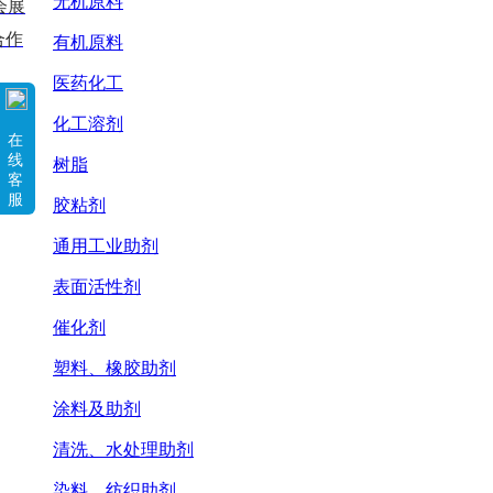
无机原料
会展
合作
有机原料
医药化工
化工溶剂
在
线
树脂
客
服
胶粘剂
通用工业助剂
表面活性剂
催化剂
塑料、橡胶助剂
涂料及助剂
清洗、水处理助剂
染料、纺织助剂