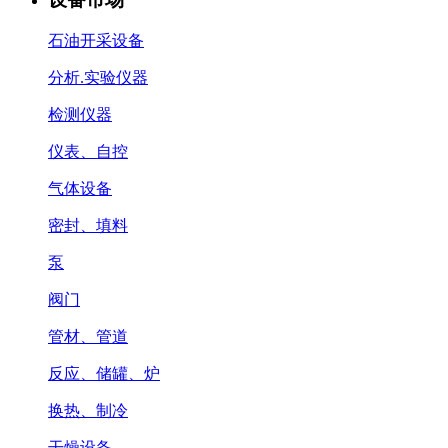
石油开采设备
分析.实验仪器
检测仪器
仪表、自控
气体设备
密封、填料
泵
阀门
管材、管道
反应、储罐、炉
换热、制冷
干燥设备