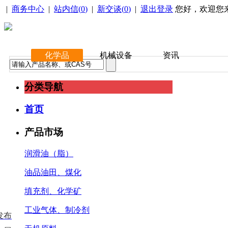
|
商务中心
|
站内信(
0
)
|
新交谈(
0
)
|
退出登录
您好，欢迎您
化学品
机械设备
资讯
分类导航
首页
产品市场
润滑油（脂）
油品油田、煤化
填充剂、化学矿
工业气体、制冷剂
发布