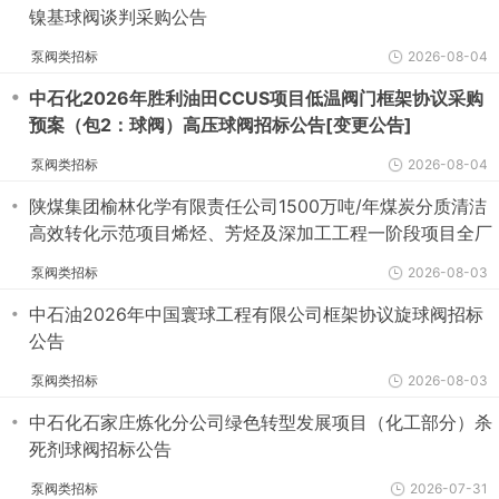
镍基球阀谈判采购公告
泵阀类招标
2026-08-04
・
中石化2026年胜利油田CCUS项目低温阀门框架协议采购
预案（包2：球阀）高压球阀招标公告[变更公告]
泵阀类招标
2026-08-04
・
陕煤集团榆林化学有限责任公司1500万吨/年煤炭分质清洁
高效转化示范项目烯烃、芳烃及深加工工程一阶段项目全厂
外管（一标段）EPC工程总承包 氧用球阀谈判采购公告
泵阀类招标
2026-08-03
・
中石油2026年中国寰球工程有限公司框架协议旋球阀招标
公告
泵阀类招标
2026-08-03
・
中石化石家庄炼化分公司绿色转型发展项目（化工部分）杀
死剂球阀招标公告
泵阀类招标
2026-07-31