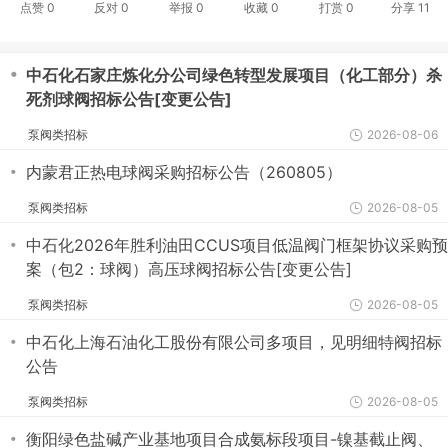
点赞
0
反对
0
举报 0
收藏 0
打赏
0
分享
11
・
中石化石家庄炼化分公司绿色转型发展项目（化工部分）杀
死剂球阀招标公告[变更公告]
泵阀类招标
2026-08-06
・
内蒙君正热电球阀采购招标公告（260805）
泵阀类招标
2026-08-05
・
中石化2026年胜利油田CCUS项目低温阀门框架协议采购预
案（包2：球阀）高压球阀招标公告[变更公告]
泵阀类招标
2026-08-05
・
中石化上海石油化工股份有限公司多项目，见明细特阀招标
公告
泵阀类招标
2026-08-05
・
衡阳绿色盐碱产业基地项目合成氨标段项目-镍基截止阀、