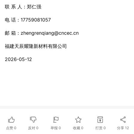
联 系 人：郑仁强
电 话：17759081057
邮 箱：zhengrenqiang@cncec.cn
福建天辰耀隆新材料有限公司
2026-05-12
点赞
0
反对
0
举报 0
收藏 0
打赏
0
分享
12