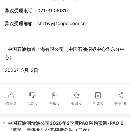
异议受理电话：021-31030317
异议受理邮箱：shzbyy@cnpc.com.cn
中国石油物资上海有限公司（中国石油招标中心华东分中
心）
2026年5月12日
点赞
0
反对
0
举报 0
收藏 0
打赏
0
分享
16
・
中国石油润滑油公司2026年2季度PAO采购项目-PAO 6
（美孚、雪佛龙）公开招标公告（二次）