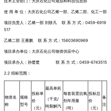
技术主管部门：大庆石化公司规划和科技信息部
使 用 单 位：大庆石化公司乙烯一部、乙烯二部、化工一部
项目负责人：乙烯一部 刘轶凡 联 系 方 式：0459-6919
517
乙烯二部 王雁鹏 联 系 方 式：15603690969
项目承办单位：大庆石化公司物资供应中心
项目承办人：孙鹭鹭 联 系 方 式：0459-6743515
2.2 招标范围：
最高单耗
投标单
每套装置抗氧
投标总
物资名
规格
备
（千克/
价
剂年用量
价
称
型号
注
吨裂解汽
（元）
（吨）
（元）