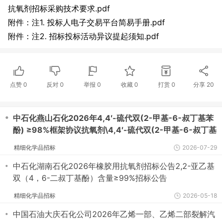
抗氧剂招标采购技术要求.pdf
附件：注1. 投标人电子交易平台简易手册.pdf
附件：注2. 招标投标活动异议提起须知.pdf
点赞
0
反对
0
举报 0
收藏 0
打赏
0
分享
20
・
中石化燕山石化2026年4,4′-硫代双(2-甲基-6-叔丁基苯
酚) ≥98%框架协议抗氧剂\4,4′-硫代双(2-甲基-6-叔丁基
苯酚) 聚乙烯装置 有效成分≥98%招标公告
精细化学品招标
2026-07-29
・
中石化湖南石化2026年橡胶用抗氧剂招标公告2,2-亚乙基
双（4，6-二叔丁基酚）含量≥99%招标公告
精细化学品招标
2026-05-18
・
中国石油大庆石化公司2026年乙烯一部、乙烯二部裂解汽