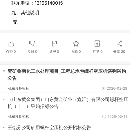
联系电话：13165140015
九、其他说明
无
点赞
0
反对
0
举报 0
收藏 0
打赏
0
分享
20
・
兖矿鲁南化工水处理项目_工程总承包螺杆空压机谈判采购
公告
机械设备招标
2026-02-28
・
（山东黄金集团）山东黄金矿业（鑫汇）有限公司螺杆空压
机（十二）采购招标公告
机械设备招标
2026-02-11
・
王铝分公司矿用螺杆空压机公开招标公告