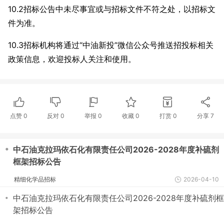
10.2招标公告中未尽事宜或与招标文件不符之处，以招标文
件为准。
10.3招标机构将通过“中油新投”微信公众号推送招投标相关
政策信息，欢迎投标人关注和使用。
点赞
0
反对
0
举报 0
收藏 0
打赏
0
分享
7
・
中石油克拉玛依石化有限责任公司2026-2028年度补硫剂
框架招标公告
精细化学品招标
2026-04-10
・
中石油克拉玛依石化有限责任公司2026-2028年度补硫剂框
架招标公告