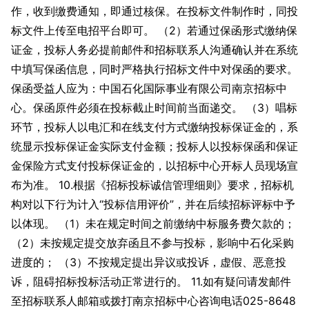
作，收到缴费通知，即通过核保。在投标文件制作时，同投
标文件上传至电招平台即可。 （2）若通过保函形式缴纳保
证金，投标人务必提前邮件和招标联系人沟通确认并在系统
中填写保函信息，同时严格执行招标文件中对保函的要求。
保函受益人应为：中国石化国际事业有限公司南京招标中
心。保函原件必须在投标截止时间前当面递交。 （3）唱标
环节，投标人以电汇和在线支付方式缴纳投标保证金的，系
统显示投标保证金实际支付金额；投标人以投标保函和保证
金保险方式支付投标保证金的，以招标中心开标人员现场宣
布为准。 10.根据《招标投标诚信管理细则》要求，招标机
构对以下行为计入“投标信用评价”，并在后续招标评标中予
以体现。 （1）未在规定时间之前缴纳中标服务费欠款的；
（2）未按规定提交放弃函且不参与投标，影响中石化采购
进度的； （3）不按规定提出异议或投诉，虚假、恶意投
诉，阻碍招标投标活动正常进行的。 11.如有疑问请发邮件
至招标联系人邮箱或拨打南京招标中心咨询电话025-8648