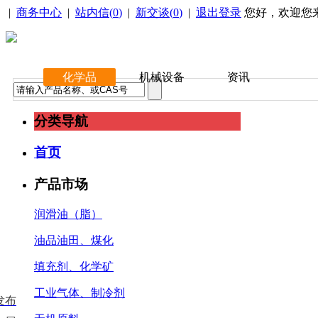
|
商务中心
|
站内信(
0
)
|
新交谈(
0
)
|
退出登录
您好，欢迎您
化学品
机械设备
资讯
分类导航
首页
产品市场
润滑油（脂）
油品油田、煤化
填充剂、化学矿
工业气体、制冷剂
发布