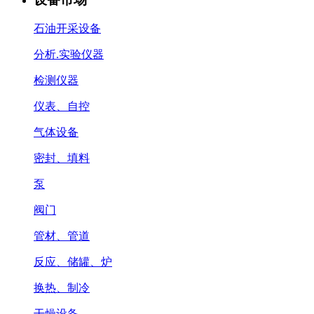
石油开采设备
分析.实验仪器
检测仪器
仪表、自控
气体设备
密封、填料
泵
阀门
管材、管道
反应、储罐、炉
换热、制冷
干燥设备