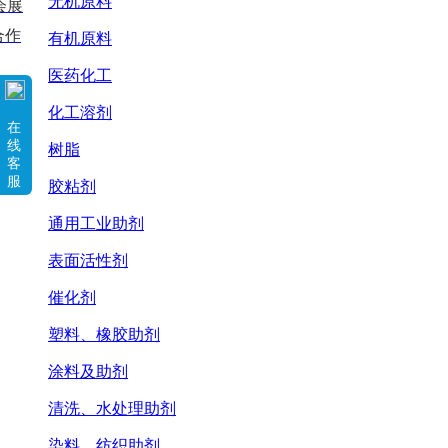
无机原料
会展
合作
有机原料
医药化工
化工溶剂
在
线
树脂
客
服
胶粘剂
通用工业助剂
表面活性剂
催化剂
塑料、橡胶助剂
涂料及助剂
清洗、水处理助剂
染料、纺织助剂