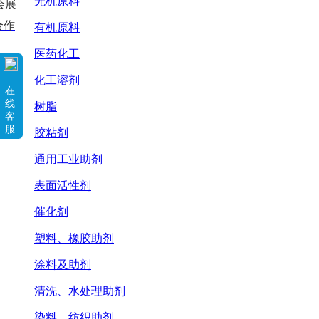
无机原料
会展
合作
有机原料
医药化工
化工溶剂
在
线
树脂
客
服
胶粘剂
通用工业助剂
表面活性剂
催化剂
塑料、橡胶助剂
涂料及助剂
清洗、水处理助剂
染料、纺织助剂