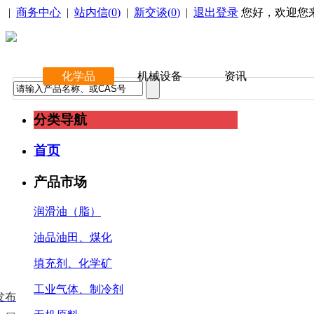
|
商务中心
|
站内信(
0
)
|
新交谈(
0
)
|
退出登录
您好，欢迎您
化学品
机械设备
资讯
分类导航
首页
产品市场
润滑油（脂）
油品油田、煤化
填充剂、化学矿
工业气体、制冷剂
发布