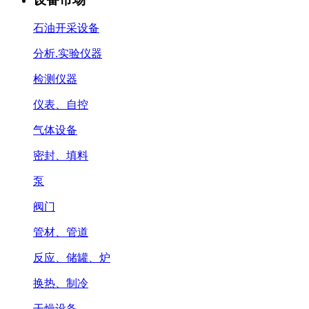
石油开采设备
分析.实验仪器
检测仪器
仪表、自控
气体设备
密封、填料
泵
阀门
管材、管道
反应、储罐、炉
换热、制冷
干燥设备