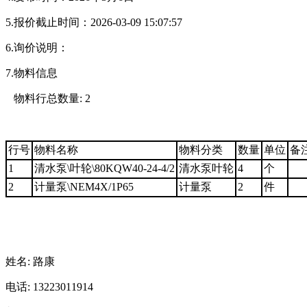
5.报价截止时间：2026-03-09 15:07:57
6.询价说明：
7.物料信息
物料行总数量: 2
行号
物料名称
物料分类
数量
单位
备
1
清水泵\叶轮\80KQW40-24-4/2
清水泵叶轮
4
个
2
计量泵\NEM4X/1P65
计量泵
2
件
姓名: 路康
电话: 13223011914