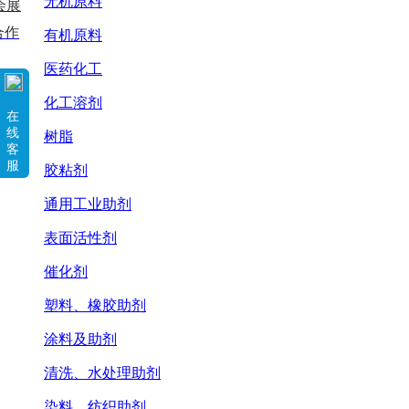
无机原料
会展
合作
有机原料
医药化工
化工溶剂
在
线
树脂
客
服
胶粘剂
通用工业助剂
表面活性剂
催化剂
塑料、橡胶助剂
涂料及助剂
清洗、水处理助剂
染料、纺织助剂