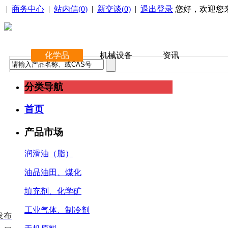
|
商务中心
|
站内信(
0
)
|
新交谈(
0
)
|
退出登录
您好，欢迎您
化学品
机械设备
资讯
分类导航
首页
产品市场
润滑油（脂）
油品油田、煤化
填充剂、化学矿
工业气体、制冷剂
发布