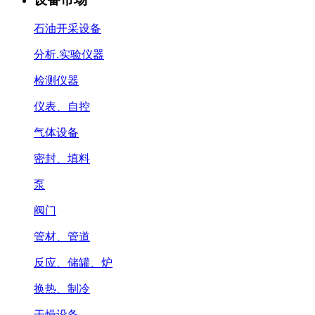
石油开采设备
分析.实验仪器
检测仪器
仪表、自控
气体设备
密封、填料
泵
阀门
管材、管道
反应、储罐、炉
换热、制冷
干燥设备