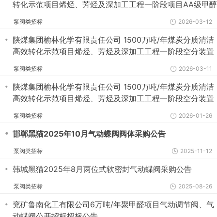
转化示范项目烯烃、芳烃及深加工工程一阶段项目AA级甲醇
精馏装置气动蝶阀2谈判采购公告
泵阀类招标
2026-03-12
・
陕煤集团榆林化学有限责任公司 1500万吨/年煤炭分质清洁
高效转化示范项目烯烃、芳烃及深加工工程一阶段空分装置
EPC工程总承包 气动蝶阀谈判采购公告
泵阀类招标
2026-03-11
・
陕煤集团榆林化学有限责任公司 1500万吨/年煤炭分质清洁
高效转化示范项目烯烃、芳烃及深加工工程一阶段空分装置
气动蝶阀CL600(第2次采购)谈判采购公告
泵阀类招标
2026-01-26
・
邯郸黑猫2025年10月气动蝶阀阀体采购公告
泵阀类招标
2025-11-12
・
韩城黑猫2025年8月两位式软密封气动蝶阀采购公告
泵阀类招标
2025-08-26
・
兖矿鲁南化工有限公司6万吨/年聚甲醛项目气动调节阀、气
动蝶阀公开招标招标公告