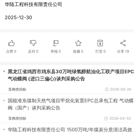
华陆工程科技有限责任公司
2025-12-30
点赞
0
反对
0
举报 0
收藏 0
打赏
0
分享
19
・
黑龙江省鸡西市鸡东县30万吨绿氢醇航油化工联产项目EPC
气动蝶阀 (进口三偏心)谈判采购公告
泵阀类招标
2026-06-29
・
国能准东煤制天然气项目甲烷化装置EPC总承包工程 气动蝶
阀（国产）谈判采购公告
泵阀类招标
2026-04-02
・
华陆工程科技有限责任公司 1500万吨/年煤炭分质清洁高效