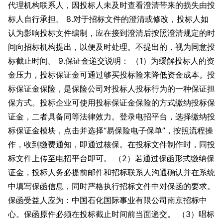
代理机构联系人，因投标人未及时查看澄清带来的损失由投
标人自行承担。 8.对于招标文件的澄清或修改，投标人如
认为影响投标文件编制，应在接到澄清后按照澄清规定的时
间向招标机构提出，以便及时处理。不提出的，视为同意投
标截止时间。 9.保证金递交说明： （1）为缓解投标人的资
金压力，投标保证金可通过够买投标险来降低资金成本。投
标保证金保险，是保险公司对投标人投标行为的一种保证担
保方式。投标企业可使用投标保证金保险的方式缴纳投标保
证金，二者具备同等法律效力。登录电招平台，选择缴纳投
标保证金模块，点击并选择“易保险电子保单”，按照流程操
作，收到缴费通知，即通过核保。在投标文件制作时，同投
标文件上传至电招平台即可。 （2）若通过保函形式缴纳保
证金，投标人务必提前邮件和招标联系人沟通确认并在系统
中填写保函信息，同时严格执行招标文件中对保函的要求。
保函受益人应为：中国石化国际事业有限公司南京招标中
心。保函原件必须在投标截止时间前当面递交。 （3）唱标