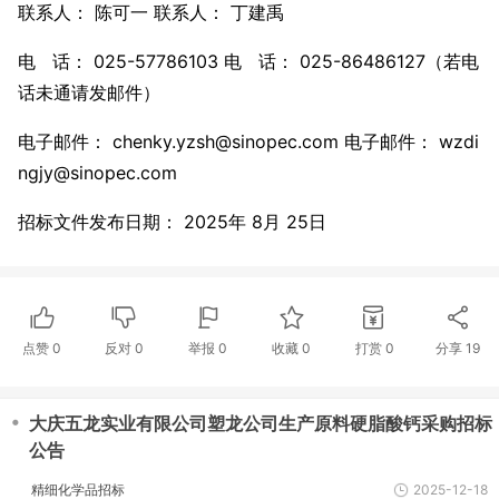
联系人： 陈可一 联系人： 丁建禹
电 话： 025-57786103 电 话： 025-86486127（若电
话未通请发邮件）
电子邮件： chenky.yzsh@sinopec.com 电子邮件： wzdi
ngjy@sinopec.com
招标文件发布日期： 2025年 8月 25日
点赞
0
反对
0
举报 0
收藏 0
打赏
0
分享
19
・
大庆五龙实业有限公司塑龙公司生产原料硬脂酸钙采购招标
公告
精细化学品招标
2025-12-18