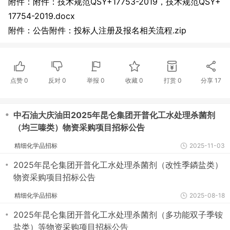
附件：附件：技术规范QSY+17753-2019，技术规范QSY+
17754-2019.docx
附件：公告附件：投标人注册及报名相关流程.zip
点赞
0
反对
0
举报 0
收藏 0
打赏
0
分享
17
・
中石油大庆油田2025年昆仑集团开普化工水处理杀菌剂
（均三嗪类）物资采购项目招标公告
精细化学品招标
2025-11-03
・
2025年昆仑集团开普化工水处理杀菌剂（改性季鏻盐类）
物资采购项目招标公告
精细化学品招标
2025-08-18
・
2025年昆仑集团开普化工水处理杀菌剂（多功能双子季铵
盐类）等物资采购项目招标公告