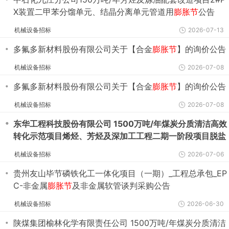
X装置二甲苯分馏单元、结晶分离单元管道用
膨胀节
公告
机械设备招标
2026-07-13
・
多氟多新材料股份有限公司关于【合金
膨胀节
】的询价公告
机械设备招标
2026-07-08
・
多氟多新材料股份有限公司关于【合金
膨胀节
】的询价公告
机械设备招标
2026-07-08
・
东华工程科技股份有限公司 1500万吨/年煤炭分质清洁高效
转化示范项目烯烃、芳烃及深加工工程二期一阶段项目脱盐
水站、换热站EPC工程总承包
膨胀节
及金属软管谈判采购公
机械设备招标
2026-07-06
告
・
贵州友山毕节磷铁化工一体化项目（一期）_工程总承包_EP
C-非金属
膨胀节
及非金属软管谈判采购公告
机械设备招标
2026-06-30
・
陕煤集团榆林化学有限责任公司 1500万吨/年煤炭分质清洁