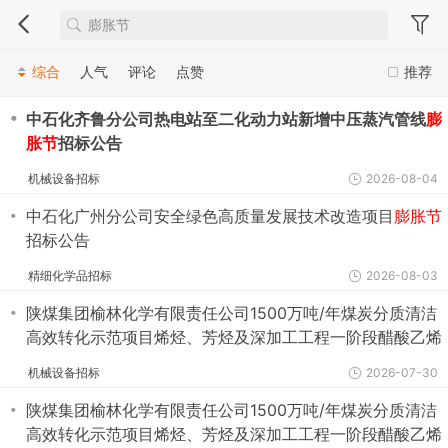
综合
人气
评论
点赞
推荐
・
中石化齐鲁分公司热电站至二化动力站新增中压蒸汽管线
膨
胀节
招标公告
机械设备招标
2026-08-04
・
中石化广州分公司安全绿色高质量发展技术改造项目
膨胀节
招标公告
精细化学品招标
2026-08-03
・
陕煤集团榆林化学有限责任公司1500万吨/年煤炭分质清洁
高效转化示范项目烯烃、芳烃及深加工工程一阶段醋酸乙烯
装置EPC
膨胀节
及金属软管（全厂）谈判采购公告
机械设备招标
2026-07-30
・
陕煤集团榆林化学有限责任公司1500万吨/年煤炭分质清洁
高效转化示范项目烯烃、芳烃及深加工工程一阶段醋酸乙烯