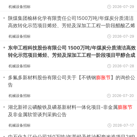
装置EPC
膨胀节
及金属软管（全厂）谈判采购公告
机械设备招标
2026-07-29
・
陕煤集团榆林化学有限责任公司1500万吨/年煤炭分质清洁
高效转化示范项目烯烃、芳烃及深加工工程一阶段醋酸乙烯
装置EPC
膨胀节
及金属软管（全厂）谈判采购公告
机械设备招标
2026-07-29
・
东华工程科技股份有限公司 1500万吨/年煤炭分质清洁高效
转化示范项目烯烃、芳烃及深加工工程一阶段项目甲醇合成
装置EPC工程总承包 金属
膨胀节
（工艺第一批）谈判采购公
机械设备招标
2026-07-28
告
・
多氟多新材料股份有限公司关于【不锈钢
膨胀节
】的询价公
告
机械设备招标
2026-07-20
・
湖北新祥云磷酸铁及磷基新材料一体化项目-非金属
膨胀节
及非金属软管谈判采购公告
机械设备招标
2026-07-17
・
中石化九江分公司150万吨/年芳烃及炼油配套改造项目2#P