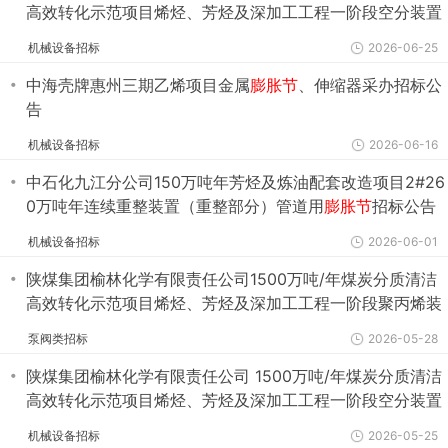
高效转化示范项目烯烃、芳烃及深加工工程一阶段空分装置
EPC工程总承包 金属
膨胀节
第二批谈判采购公告
机械设备招标
2026-06-25
・
中海壳牌惠州三期乙烯项目金属
膨胀节
、伸缩器采办招标公
告
机械设备招标
2026-06-16
・
中石化九江分公司150万吨年芳烃及炼油配套改造项目2#26
0万吨年连续重整装置（重整部分）管道用
膨胀节
招标公告
机械设备招标
2026-06-01
・
陕煤集团榆林化学有限责任公司1500万吨/年煤炭分质清洁
高效转化示范项目烯烃、芳烃及深加工工程一阶段聚丙烯装
置EPC工程总承包 金属
膨胀节
和金属软管谈判采购公告
泵阀类招标
2026-05-28
・
陕煤集团榆林化学有限责任公司 1500万吨/年煤炭分质清洁
高效转化示范项目烯烃、芳烃及深加工工程一阶段空分装置
EPC工程总承包 金属
膨胀节
谈判采购公告
机械设备招标
2026-05-25